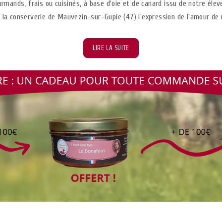
nds, frais ou cuisinés, à base d'oie et de canard issu de notre éleve
la conserverie de Mauvezin-sur-Gupie (47) l'expression de l'amour de n
LIRE LA SUITE