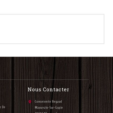
Nous Contacter

Conserverie Regaud
e De
Mauvezin-Sur-Gupie