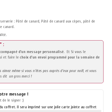
nserverie : Pâté de canard, Pâté de canard aux cèpes, pâté de
de canard.
lité.
 :
ccompagné d'un message personnalisé
. Et Si vous le
i et faire le
choix d'un envoi programmé pour la semaine de
us aimez même si vous n'êtes pas auprès d'eux pour noël, et vous
s dit un gros merci !
votre message !
 de le signer :)
u coffret. Il sera imprimé sur une jolie carte jointe au coffret