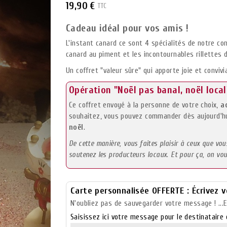
19,90 €
TTC
Cadeau idéal pour vos amis !
L'instant canard ce sont 4 spécialités de notre co
canard au piment et les incontournables rillettes 
Un coffret "valeur sûre" qui apporte joie et convivia
Opération "Noël pas banal, noël local"
Ce coffret envoyé à la personne de votre choix,
a
souhaitez, vous pouvez commander dès aujourd'hu
noël
.
De cette manière, vous faites plaisir à ceux que vo
soutenez les producteurs locaux. Et pour ça, on vou
Carte personnalisée OFFERTE : Écrivez 
N'oubliez pas de sauvegarder votre message ! ...Et
Saisissez ici votre message pour le destinataire d