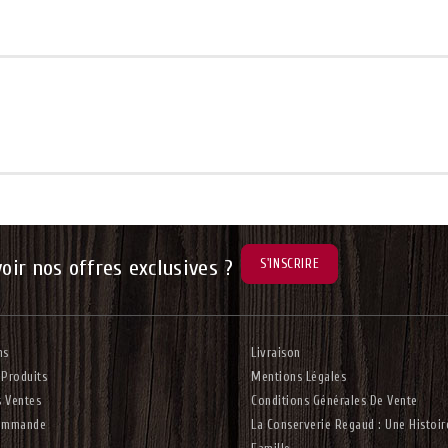
voir nos offres exclusives ?
ns
Livraison
Produits
Mentions Légales
s Ventes
Conditions Générales De Vente
ommande
La Conserverie Regaud : Une Histoir